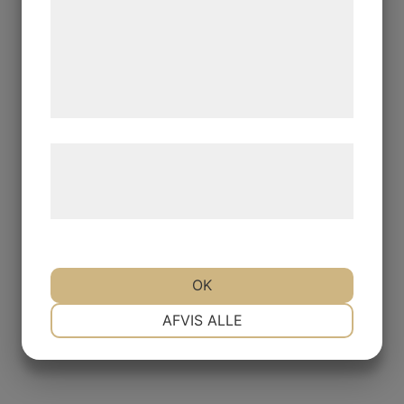
analysepartnere, som kan kombinere dem
med data, du tidligere har givet dem eller
de har indsamlet gennem din brug af deres
tjenester. Ved at klikke på 'OK' giver du
samtykke til disse formål.
Læs mere om vores brug af cookies og
behandling af persondata på vores
hjemmeside.
OK
NØDVENDIGE
PRÆFERENCER
AFVIS ALLE
MARKETING
STATISTIK