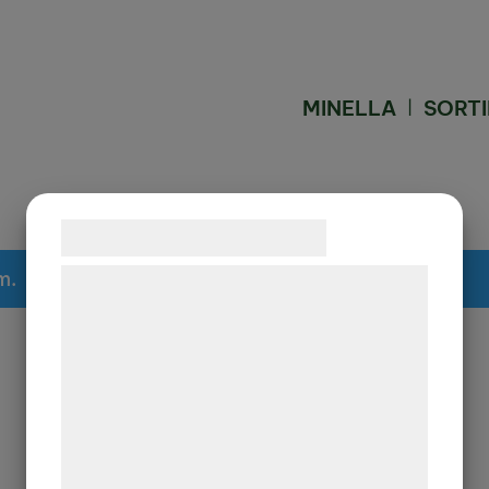
MINELLA
SORT
Samtykke til cookies
m.
Vi og vores samarbejdspartnere bruger
teknologier, herunder cookies, til at
indsamle oplysninger om dig til forskellige
formål, herunder: Tilpasning af annoncering,
bedre brugeroplevelse, funktionalitet,
statistik og marketing. Disse oplysninger
kan blive delt med annoncerings- og