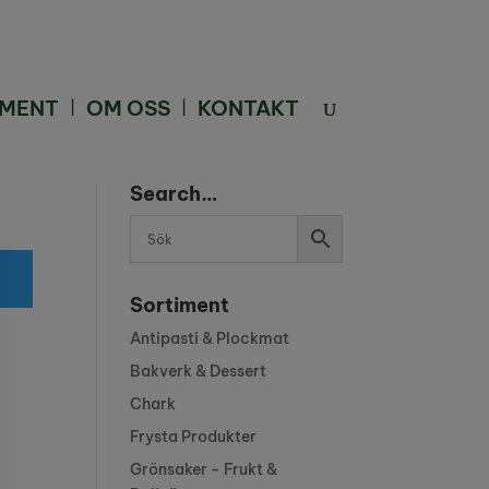
IMENT
OM OSS
KONTAKT
Search…
Sortiment
Antipasti & Plockmat
Bakverk & Dessert
Chark
Frysta Produkter
Bakverk & Dessert
Grönsaker - Frukt &
(Frysta)