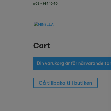
08 - 744 10 40
Cart
Din varukorg är för närvarande to
Gå tillbaka till butiken