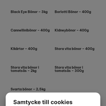
Black Eye Bönor – 3kg
Borlotti Bönor – 400g
Cannellinibönor – 400g
Kidneybönor – 400g
Kikärtor – 400g
Stora vita bönor – 400g
Stora vita bönor i
Stora vita bönor i
tomatsås – 2kg
tomatsås – 300g
Svarta bönor – 2,5kg
Samtycke till cookies