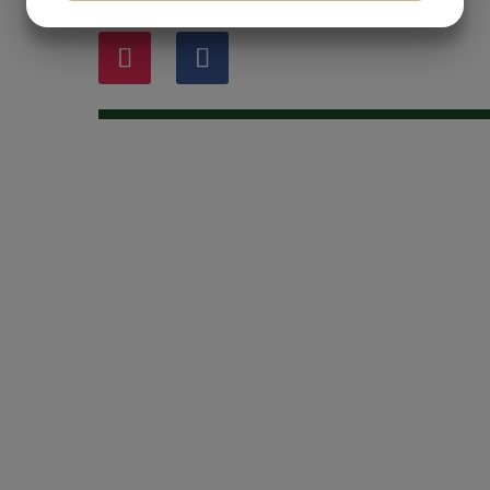
JA
NEJ
JA
NEJ
MARKNADSFÖRING
STATISTIK
HEM
OM OSS
KONTAKT
SORTIMENT
ORDER
SALES
VALIDOO
DABAS