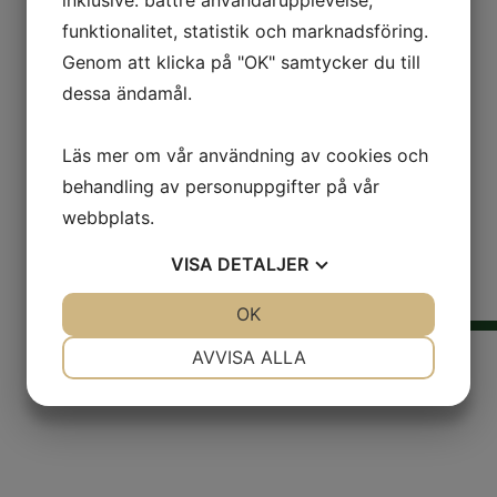
funktionalitet, statistik och marknadsföring.
Genom att klicka på "OK" samtycker du till
dessa ändamål.
Läs mer om vår användning av cookies och
behandling av personuppgifter på vår
webbplats.
VISA
DETALJER
JA
NEJ
OK
JA
NEJ
NÖDVÄNDIG
INSTÄLLNINGAR
AVVISA ALLA
HEM
JA
NEJ
JA
NEJ
OM OSS
MARKNADSFÖRING
STATISTIK
KONTAKT