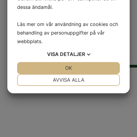
dessa ändamål.
Läs mer om vår användning av cookies och
behandling av personuppgifter på vår
webbplats.
VISA
DETALJER
JA
NEJ
OK
JA
NEJ
NÖDVÄNDIG
INSTÄLLNINGAR
AVVISA ALLA
HEM
OM OSS
JA
NEJ
JA
NEJ
KONTAKT
MARKNADSFÖRING
STATISTIK
SORTIMENT
ORDER
SALES