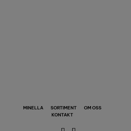
VALIDOO
DABAS
ANVÄNDARVILLKOR
SEKRETESSPOLICY
REKLAMATION
©
2026
Mini Ellada AB
.
MINELLA
SORTIMENT
OM OSS
KONTAKT