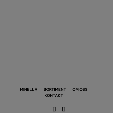
VALIDOO
DABAS
ANVÄNDARVILLKOR
SEKRETESSPOLICY
REKLAMATION
©
2026
Mini Ellada AB
.
MINELLA
SORTIMENT
OM OSS
KONTAKT