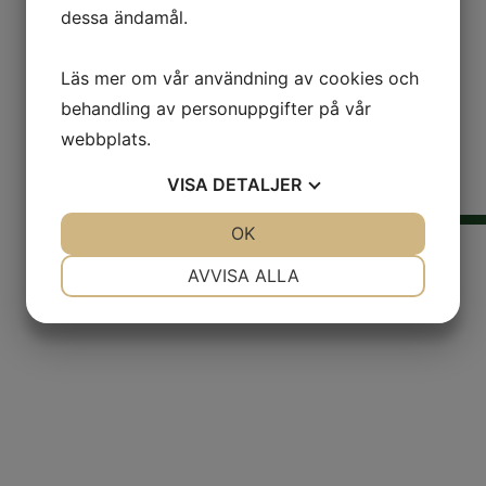
dessa ändamål.
Läs mer om vår användning av cookies och
behandling av personuppgifter på vår
webbplats.
VISA
DETALJER
JA
NEJ
OK
JA
NEJ
NÖDVÄNDIG
INSTÄLLNINGAR
HEM
AVVISA ALLA
OM OSS
JA
NEJ
JA
NEJ
KONTAKT
MARKNADSFÖRING
STATISTIK
SORTIMENT
ORDER
SALES