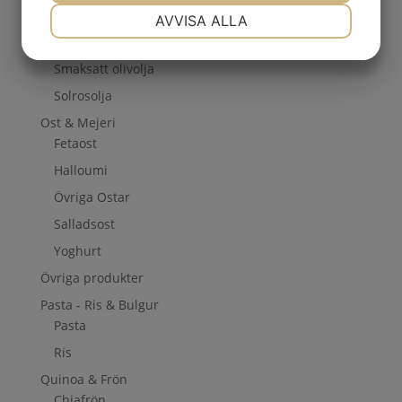
NÖDVÄNDIG
INSTÄLLNINGAR
Salladsolja
AVVISA ALLA
Sesamolja
JA
NEJ
JA
NEJ
Smaksatt olivolja
MARKNADSFÖRING
STATISTIK
Solrosolja
Ost & Mejeri
Fetaost
Halloumi
Övriga Ostar
Salladsost
Yoghurt
Övriga produkter
Pasta - Ris & Bulgur
Pasta
Ris
Quinoa & Frön
Chiafrön