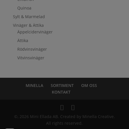
Quinoa
Sylt & Marmelad
Vinäger & Ättika
Äppelcidervinäger
Ättika
Rödvinsvinäger
Vitvinsvinäger
MINELLA
SORTIMENT
OM OSS
KONTAKT
©, 2026 Mini Ellada AB. Created by Minella Creative.
All rights reserved.