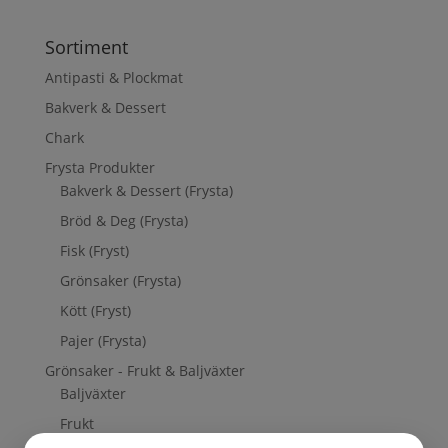
Sortiment
Antipasti & Plockmat
Bakverk & Dessert
Chark
Frysta Produkter
Bakverk & Dessert (Frysta)
Bröd & Deg (Frysta)
Fisk (Fryst)
Grönsaker (Frysta)
Kött (Fryst)
Pajer (Frysta)
Grönsaker - Frukt & Baljväxter
Baljväxter
Frukt