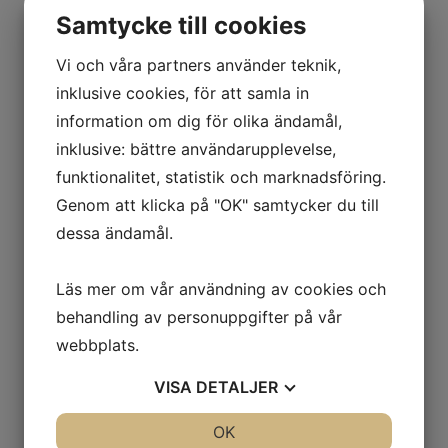
Grönsaker
Samtycke till cookies
Halva & Tahini
Halva
Vi och våra partners använder teknik,
Tahini
inklusive cookies, för att samla in
Honung
information om dig för olika ändamål,
inklusive: bättre användarupplevelse,
Kaffe & Dryck
funktionalitet, statistik och marknadsföring.
Konfektyr
Genom att klicka på "OK" samtycker du till
Kryddor & Smaksättare
dessa ändamål.
Oliver
Gröna oliver
Läs mer om vår användning av cookies och
Kalamonoliver
behandling av personuppgifter på vår
Marinerade - Smaksatta oliver
webbplats.
Svarta oliver
Olja
VISA
DETALJER
Olivolja
JA
NEJ
OK
JA
NEJ
Olivolja Pomace