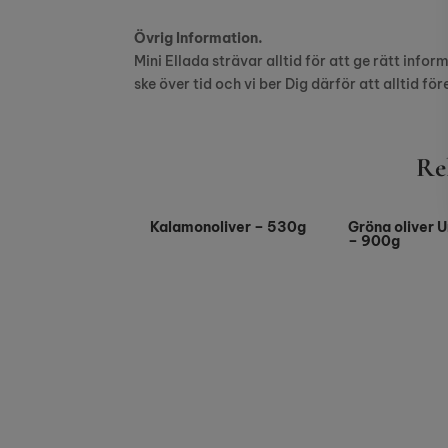
Övrig Information.
Mini Ellada strävar alltid för att ge rätt info
ske över tid och vi ber Dig därför att alltid 
Re
Kalamonoliver – 530g
Gröna oliver 
– 900g