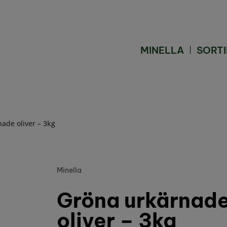
MINELLA
SORT
ade oliver – 3kg
Minella
Gröna urkärnad
oliver – 3kg