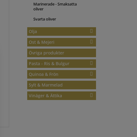
Marinerade - Smaksatta
oliver
Svarta oliver
Olja
Ost & Mejeri
Olivolja
Olivolja Pomace
Övriga produkter
Fetaost
Salladsolja
Halloumi
Pasta - Ris & Bulgur
Sesamolja
Övriga Ostar
Quinoa & Frön
Pasta
Smaksatt olivolja
Salladsost
Ris
Sylt & Marmelad
Chiafrön
Solrosolja
Yoghurt
Quinoa
Vinäger & Ättika
Äppelcidervinäger
Ättika
Rödvinsvinäger
Vitvinsvinäger