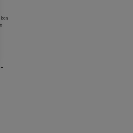
l kan
g.
 –