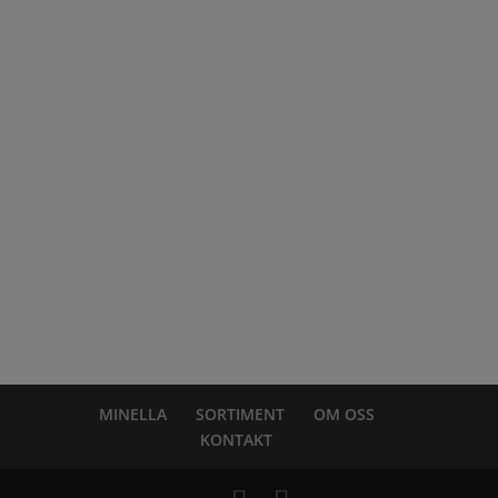
VALIDOO
DABAS
ANVÄNDARVILLKOR
SEKRETESSPOLICY
REKLAMATION
©
Mini Ellada AB
.
MINELLA
SORTIMENT
OM OSS
KONTAKT