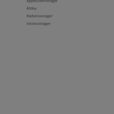
Äppelcidervinäger
Ättika
Rödvinsvinäger
Vitvinsvinäger