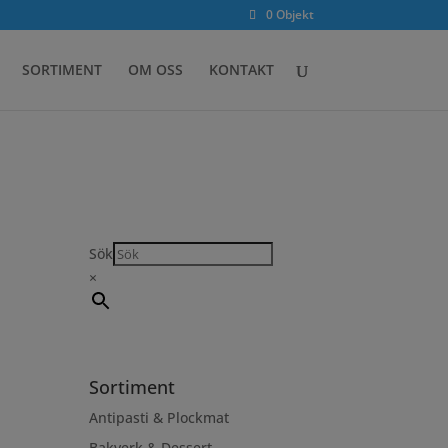
0 Objekt
SORTIMENT
OM OSS
KONTAKT
Sök
×
Sortiment
Antipasti & Plockmat
Bakverk & Dessert