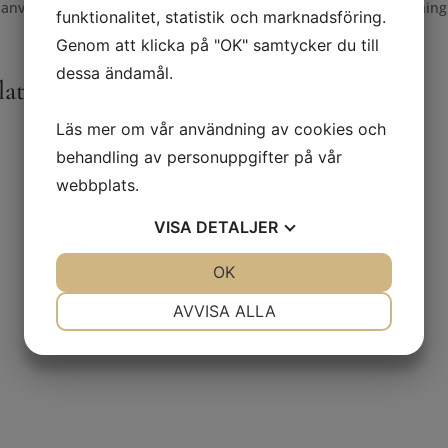
före användning kontrollera informationen på produktens förpackning
funktionalitet, statistik och marknadsföring.
Genom att klicka på "OK" samtycker du till
dessa ändamål.
laterade produkter
Läs mer om vår användning av cookies och
behandling av personuppgifter på vår
webbplats.
VISA
DETALJER
JA
NEJ
OK
JA
NEJ
NÖDVÄNDIG
INSTÄLLNINGAR
AVVISA ALLA
JA
NEJ
JA
NEJ
MARKNADSFÖRING
STATISTIK