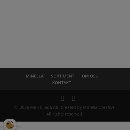
ANVÄNDARVILLKOR
SEKRETESSPOLICY
REKLAMATION
©
Mini Ellada AB
.
MINELLA
SORTIMENT
OM OSS
KONTAKT
©, 2026 Mini Ellada AB. Created by Minella Creative.
All rights reserved.