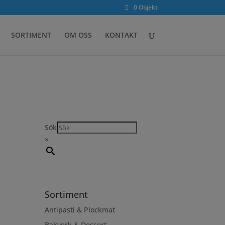
0 Objekt
SORTIMENT
OM OSS
KONTAKT
Sök
×
Sortiment
Antipasti & Plockmat
Bakverk & Dessert