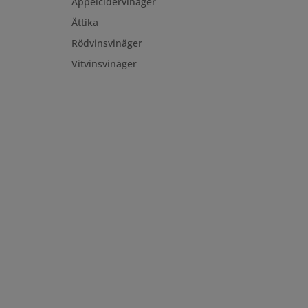
Äppelcidervinäger
Ättika
Rödvinsvinäger
Vitvinsvinäger