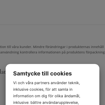
rmation till våra kunder. Mindre förändringar i produkternas innehåll
före användning kontrollera informationen på produktens förpackning
laterade produkter
Samtycke till cookies
Vi och våra partners använder teknik,
inklusive cookies, för att samla in
information om dig för olika ändamål,
inklusive: bättre användarupplevelse,