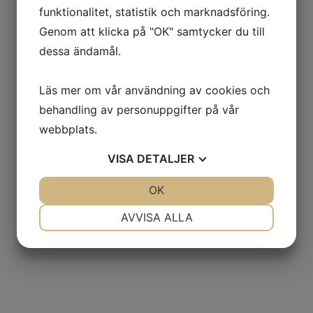
funktionalitet, statistik och marknadsföring.
Genom att klicka på "OK" samtycker du till
dessa ändamål.
Läs mer om vår användning av cookies och
behandling av personuppgifter på vår
webbplats.
VISA
DETALJER
JA
NEJ
OK
JA
NEJ
NÖDVÄNDIG
INSTÄLLNINGAR
AVVISA ALLA
JA
NEJ
JA
NEJ
MARKNADSFÖRING
STATISTIK