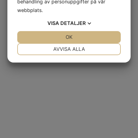
behandling av personuppgifter på vår
webbplats.
Vitlöksklyftor
VISA
DETALJER
chilimarinerade – 900g
JA
NEJ
OK
JA
NEJ
NÖDVÄNDIG
INSTÄLLNINGAR
AVVISA ALLA
Vitlöksklyftor
JA
NEJ
JA
NEJ
chilimarinerade – 240g
MARKNADSFÖRING
STATISTIK