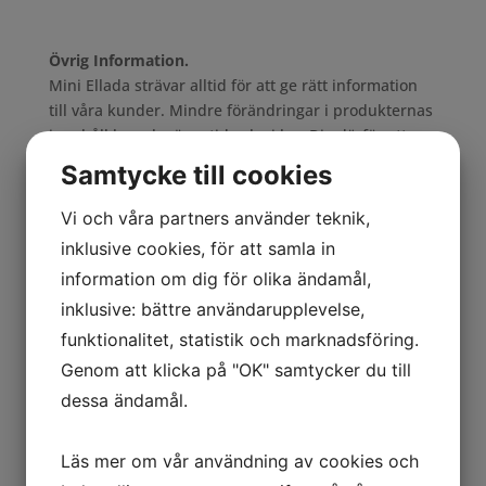
Övrig Information.
Mini Ellada strävar alltid för att ge rätt information
till våra kunder. Mindre förändringar i produkternas
innehåll kan ske över tid och vi ber Dig därför att
alltid före användning kontrollera informationen på
Samtycke till cookies
produktens förpackning.
Vi och våra partners använder teknik,
inklusive cookies, för att samla in
Relaterade produkter
information om dig för olika ändamål,
inklusive: bättre användarupplevelse,
Cornichon Original –
funktionalitet, statistik och marknadsföring.
900g
Genom att klicka på "OK" samtycker du till
dessa ändamål.
Vitlöksklyftor
örtmarinerade – 900g
Läs mer om vår användning av cookies och