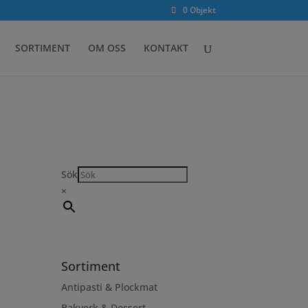
0 Objekt
SORTIMENT
OM OSS
KONTAKT
Sök
×
Sortiment
Antipasti & Plockmat
Bakverk & Dessert