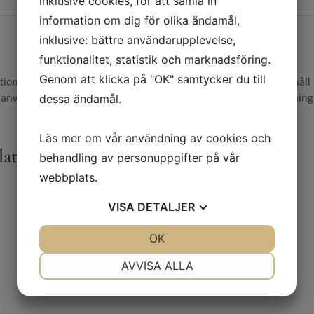
inklusive cookies, för att samla in
information om dig för olika ändamål,
inklusive: bättre användarupplevelse,
funktionalitet, statistik och marknadsföring.
Genom att klicka på "OK" samtycker du till
rmation till våra kunder. Mindre förändringar i produkternas innehåll
före användning kontrollera informationen på produktens förpackning
dessa ändamål.
Läs mer om vår användning av cookies och
laterade produkter
behandling av personuppgifter på vår
webbplats.
VISA
DETALJER
JA
NEJ
OK
JA
NEJ
NÖDVÄNDIG
INSTÄLLNINGAR
AVVISA ALLA
JA
NEJ
JA
NEJ
MARKNADSFÖRING
STATISTIK