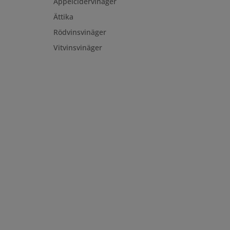
Äppelcidervinäger
Ättika
Rödvinsvinäger
Vitvinsvinäger