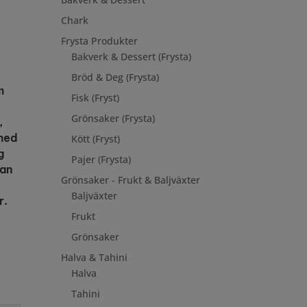
Chark
Frysta Produkter
Bakverk & Dessert (Frysta)
Bröd & Deg (Frysta)
m
Fisk (Fryst)
Grönsaker (Frysta)
,
 med
Kött (Fryst)
g
Pajer (Frysta)
tan
Grönsaker - Frukt & Baljväxter
Baljväxter
r.
Frukt
Grönsaker
Halva & Tahini
Halva
Tahini